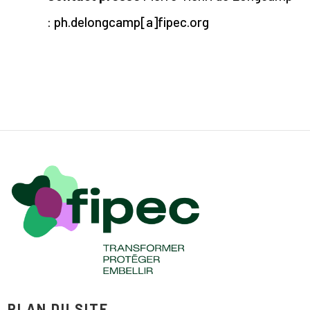
: ph.delongcamp[a]fipec.org
PLAN DU SITE