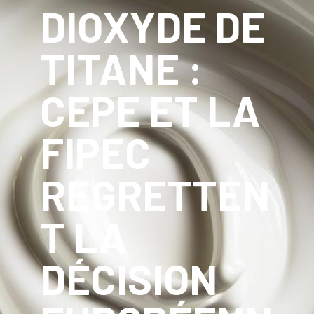
DIOXYDE DE
TITANE :
CEPE ET LA
FIPEC
REGRETTEN
T LA
DÉCISION