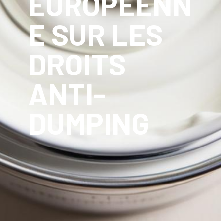
EUROPÉENN
E SUR LES
DROITS
ANTI-
DUMPING